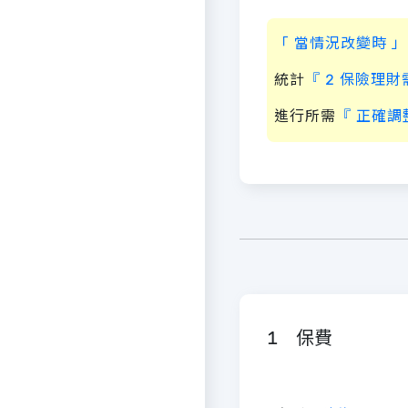
「 當情況改變時 」
統計
『 2 保險理財
進行所需
『 正確調整
1 保費