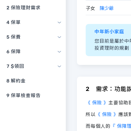
2
保險理財需求
子女
陳少爺
4
保單
中年新小家庭
5
保費
您目前是屬於中
投資理財的規劃
6
保障
7
$領回
8
解約金
2 需求：功能
9
保單檢查報告
《 保險 》
主要協助
所以
《 保險 》
應該
而每個人的
『 保障