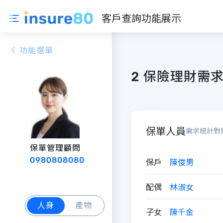
客戶查詢功能展示
2 保險理財需
保單人員
需求統計對
保單管理顧問
0980808080
保戶
陳俊男
配偶
林淑女
人身
產物
子女
陳千金