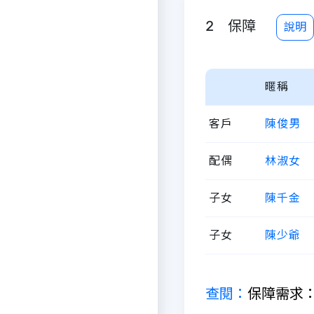
2 保障
說明
暱稱
客戶
陳俊男
配偶
林淑女
子女
陳千金
子女
陳少爺
查閱：
保障需求