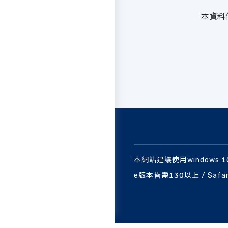
本資料
本網站建議使用windows 
e版本皆需130以上 / Safa