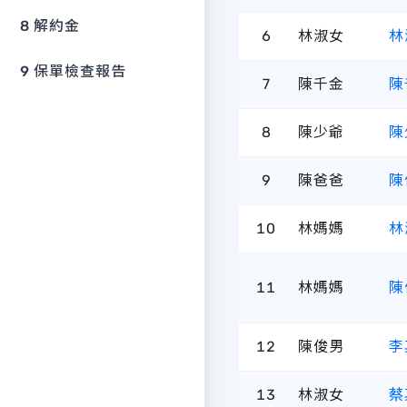
8
解約金
6
林淑女
林
9
保單檢查報告
7
陳千金
陳
8
陳少爺
陳
9
陳爸爸
陳
10
林媽媽
林
11
林媽媽
陳
12
陳俊男
李
13
林淑女
蔡