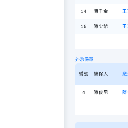
14
陳千金
王
15
陳少爺
王
外幣保單
編號
被保人
繳
4
陳俊男
陳