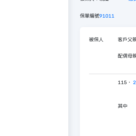
保單編號
9
10
11
被保人
客戶父
配偶母
115．
2
其中