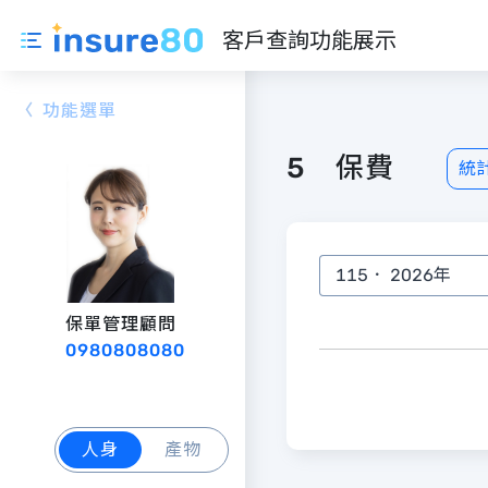
客戶查詢功能展示
5 保費
統
115
．
2026
年
保單管理顧問
0980808080
人身
產物