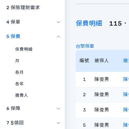
2
保險理財需求
4
保單
保費明細
115
5
保費
台幣保單
保費明細
編號
被保人
繳
月
各月
1
陳俊男
陳
各年
2
陳俊男
陳
繳費人
6
保障
3
陳俊男
陳
7
$領回
5
陳俊男
陳