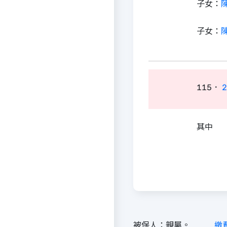
子女：
子女：
115．
2
其中
被保人：親屬。
繳